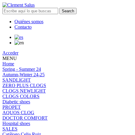
Search
Quiénes somos
Contacto
Acceder
MENU
Home
Spring - Summer 24
Autumn-Winter 24-25
SANDLIGHT
ZERO PLUS CLOGS
CLOGS NEWLIGHT
CLOGS COLORS
Diabetic shoes
PROPET
AQUOS CLOG
DOCTOR COMFORT
Hospital shoes
SALES
Catálogo Celia Ruiz