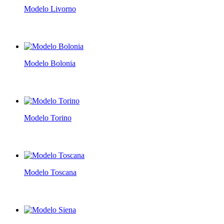
Modelo Livorno
Modelo Bolonia
Modelo Torino
Modelo Toscana