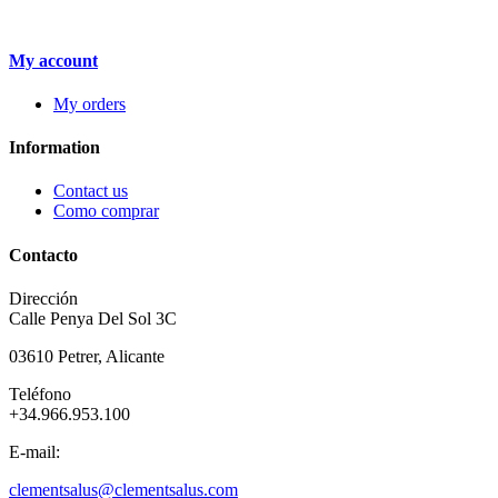
My account
My orders
Information
Contact us
Como comprar
Contacto
Dirección
Calle Penya Del Sol 3C
03610 Petrer, Alicante
Teléfono
+34.966.953.100
E-mail:
clementsalus@clementsalus.com