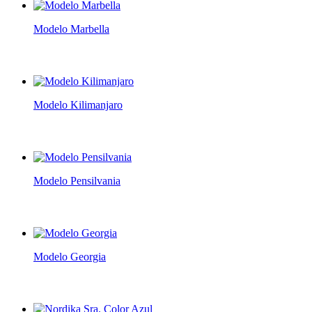
Modelo Marbella
Modelo Kilimanjaro
Modelo Pensilvania
Modelo Georgia