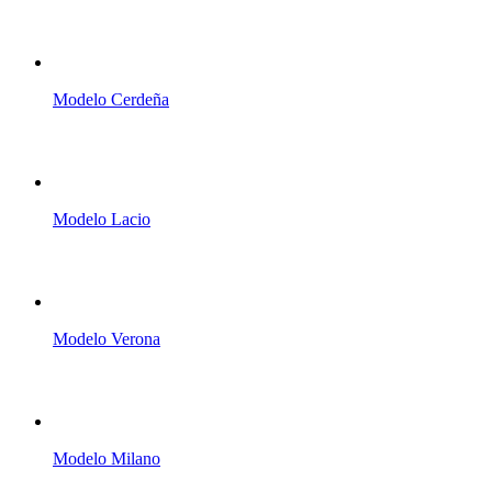
Modelo Cerdeña
Modelo Lacio
Modelo Verona
Modelo Milano