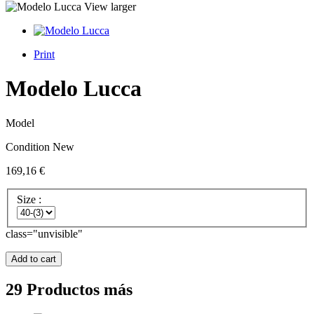
View larger
Print
Modelo Lucca
Model
Condition
New
169,16 €
Size :
class="unvisible"
Add to cart
29 Productos más