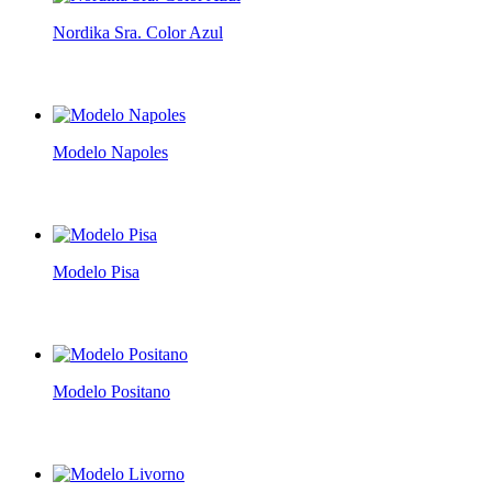
Nordika Sra. Color Azul
Modelo Napoles
Modelo Pisa
Modelo Positano