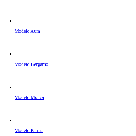
Modelo Aura
Modelo Bergamo
Modelo Monza
Modelo Parma